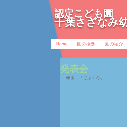
認定こども園
千葉さざなみ
Home
園の概要
園の紹介
発表会
 年少　「てぶくろ」