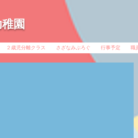
幼稚園
２歳児分離クラス
さざなみぶろぐ
行事予定
職