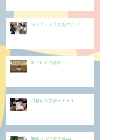
🩴６月・７月お誕生会🤿
🎤ドレミの会🎼
🧑‍🏫保育参観👨‍👩‍👧‍👦
🚒年長消防署見学🚑