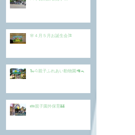
🌸４月５月お誕生会🎏
🐍🐴親子ふれあい動物園🦙🐁
👪親子園外保育🏰