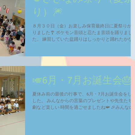
り）🎆
８月３０日（金）お楽しみ保育最終日に夏祭りが
りました🎐 ポケモン音頭と忍たま音頭を踊りまし
た。 練習していた盆踊りはしっかりと踊れたかな
🏮 先生たちの太鼓もカッコ良かったね🥁 楽しい縁
の時間👘 スーパーボールうまく取れたかな？🤔...
🎺6月・7月お誕生会🎂
夏休み前の最後の行事で、6月・7月お誕生会をし
した。 みんなからの言葉のプレゼントや先生たち
劇など楽しい 時間を過ごせましたね📯 🎉みんなの
で元気いっぱい発表できたね😁👍 🍱先生たちの【
べんとうバス🚌】劇、楽しかったね🍙🥦🍅...