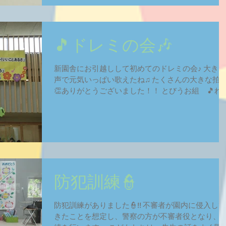
🎵ドレミの会🎶
新園舎にお引越しして初めてのドレミの会♪ 大きな
声で元気いっぱい歌えたね♫ たくさんの大きな拍
👏ありがとうございました！！ とびうお組 🎵れ
つごー！いいことあるさ🎵 かもめ組 🎵きみいろ
くじら組 🎵じゃんぐるぽけっと🎵 いるか組 🎵
れみのうた🎵...
防犯訓練👮
防犯訓練がありました👮!! 不審者が園内に侵入して
きたことを想定し、警察の方が不審者役となり、