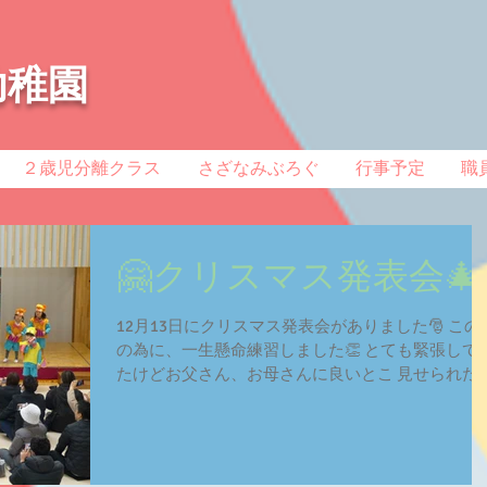
幼稚園
２歳児分離クラス
さざなみぶろぐ
行事予定
職
🤗クリスマス発表会🎄
12月13日にクリスマス発表会がありました🎅 この
の為に、一生懸命練習しました👏 とても緊張して
たけどお父さん、お母さんに良いとこ 見せられた
😁 ・くじら組【いつまでもともだち】 ・いるか組
【ふしぎなきゃんでぃーやさん】 ・らっこ組【は
ぺこあおむし】...