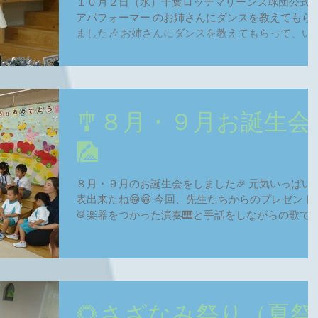
１０月２日（水）千葉ロッテマリーンズ球団公式
アパフォーマー のお姉さんにダンスを教えてもら
ました🎶 お姉さんにダンスを教えてもらって、い
本番😆 チーバくんも登場し、元気いっぱい踊れた
🌈 楽しいダンズの時間はあっという間だったね😁..
🎐８月・９月お誕生会
🎑
８月・９月のお誕生会をしました🎉 元気いっぱい
表出来たね😁😁 今回、先生たちからのプレゼント
🥁楽器をつかった演奏🎹と手話をしながらの歌で
た🎤 次回のお誕生会は１０月・１１月のお友達🎃 
生たちからのどんなプレセント🤔をもらえるか楽
みだね🎂
🌻さざなみ祭り（夏祭