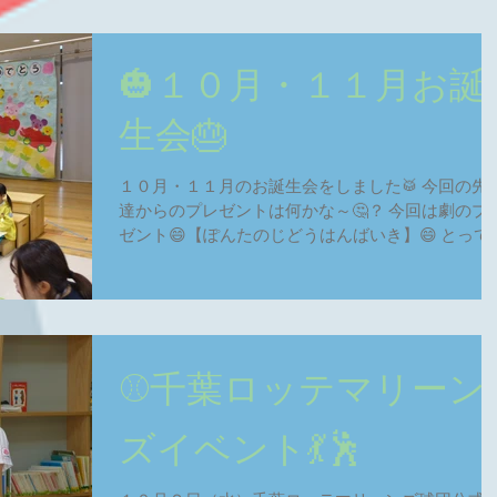
🎃１０月・１１月お誕
生会🎂
１０月・１１月のお誕生会をしました🥁 今回の先
達からのプレゼントは何かな～🤔？ 今回は劇のプ
ゼント😄【ぽんたのじどうはんばいき】😄 とって
良い劇だったね🐵🦁🦊 次の12月・1月誕生会も楽
みだね🎹🥁
⚾️千葉ロッテマリーン
ズイベント💃🕺