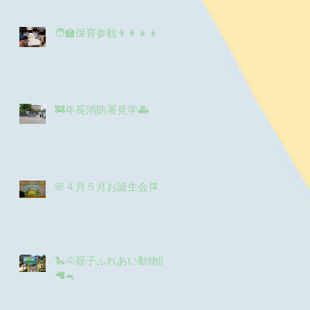
チ
い
ざ
🧑‍🏫保育参観👨‍👩‍👧‍👦
ね
.
🚒年長消防署見学🚑
発
🌸４月５月お誕生会🎏
は
し
先
し
🐍🐴親子ふれあい動物園
🦙🐁