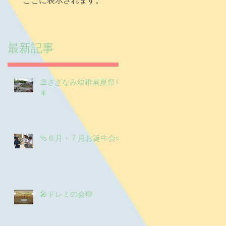
ここに表示されます。
最新記事
⛱️さざなみ幼稚園夏祭り
生
🎇
レ
も
し
🩴６月・７月お誕生会🤿
🎤ドレミの会🎼