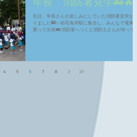
年長 消防署見学🚒🔥
先日、年長さんが楽しみにしていた消防署見学が
りました🚒✨️ 稲毛海岸駅に集合し、みんなで電車
乗って出発🚃 消防署へつくと消防士さんが待って
てくれました✨️ 消防車の中を見させていただき、
話を聞いたり… 救急車の中にも入らせていただき
した🚑️...
4
5
6
7
8