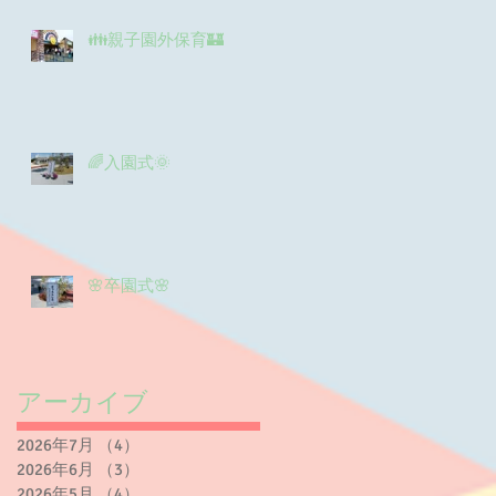
👪親子園外保育🏰
あ
？
🌈入園式🌞
日
🌸卒園式🌸
ま
の
前
アーカイブ
お
2026年7月
（4）
4件の記事
2026年6月
（3）
3件の記事
2026年5月
（4）
4件の記事