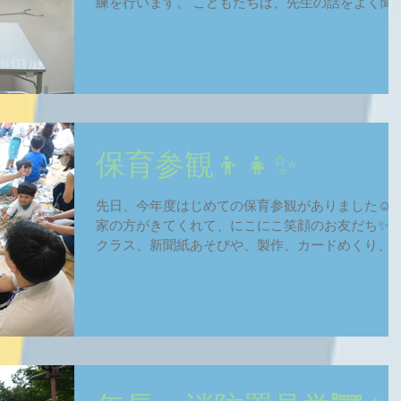
練を行います。 こどもたちは、先生の話をよく聞
て、安全な場所に避難することができました。 防
訓練を無事に終えたあとは、警察の方のお話しを
剣に聞く子どもたち。...
保育参観👦👧✨️
先日、今年度はじめての保育参観がありました☺ 
家の方がきてくれて、にこにこ笑顔のお友だち✨️ 
クラス、新聞紙あそびや、製作、カードめくり、
ライムづくりなど… 親子での活動を楽しみました♪
活動の最後には… 『いつもありがとう♡』の気持
を込めて、お家の方に手作りのプレ...