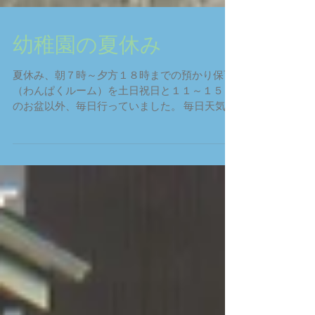
幼稚園の夏休み
夏休み、朝７時～夕方１８時までの預かり保育
（わんぱくルーム）を土日祝日と１１～１５日
のお盆以外、毎日行っていました。 毎日天気が
良い日は水遊び、雨の時には遊戯棟で遊んだ
り、シャボン玉や製作などを行っていました。
わんぱくルームでは、３・４・５歳児が縦割り
で遊んでいるので自然...