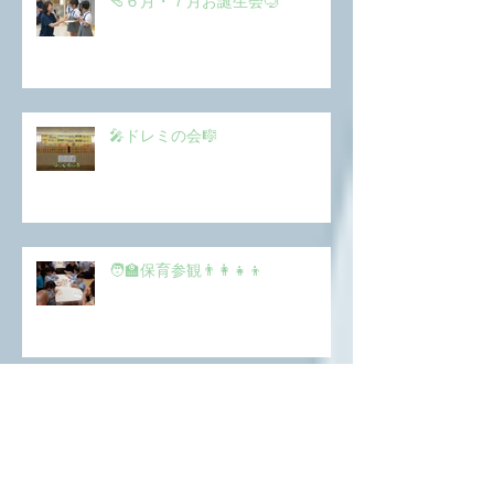
🩴６月・７月お誕生会🤿
🎤ドレミの会🎼
🧑‍🏫保育参観👨‍👩‍👧‍👦
🚒年長消防署見学🚑