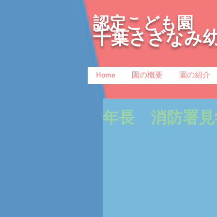
認定こども園
千葉さざなみ
Home
園の概要
園の紹介
年長 消防署見