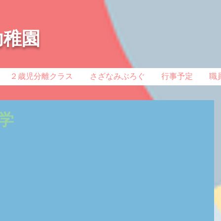
幼稚園
２歳児分離クラス
さざなみぶろぐ
行事予定
職
学