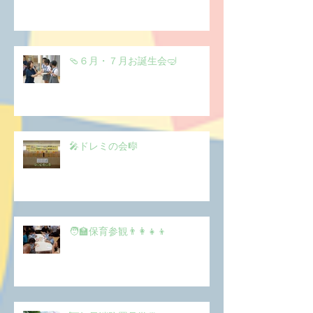
🩴６月・７月お誕生会🤿
🎤ドレミの会🎼
🧑‍🏫保育参観👨‍👩‍👧‍👦