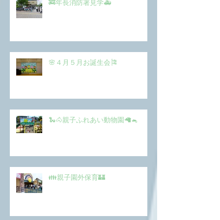
🚒年長消防署見学🚑
🌸４月５月お誕生会🎏
🐍🐴親子ふれあい動物園🦙🐁
👪親子園外保育🏰