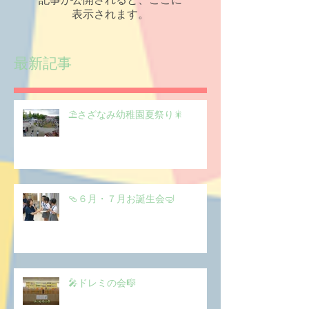
記事が公開されると、ここに
表示されます。
最新記事
⛱️さざなみ幼稚園夏祭り🎇
🩴６月・７月お誕生会🤿
🎤ドレミの会🎼