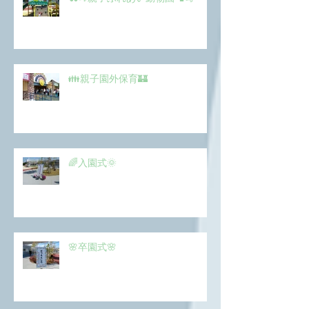
👪親子園外保育🏰
🌈入園式🌞
🌸卒園式🌸