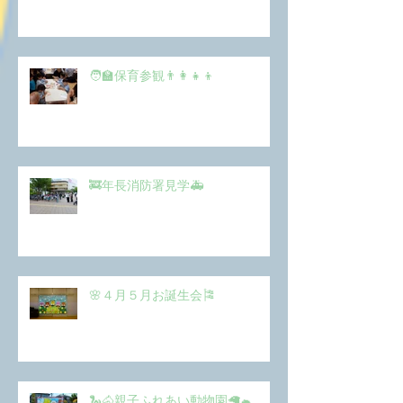
🧑‍🏫保育参観👨‍👩‍👧‍👦
🚒年長消防署見学🚑
🌸４月５月お誕生会🎏
🐍🐴親子ふれあい動物園🦙🐁