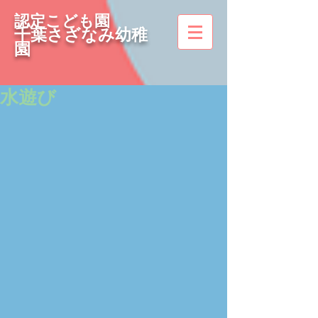
認定こども園
千葉さざなみ幼稚
園
水遊び