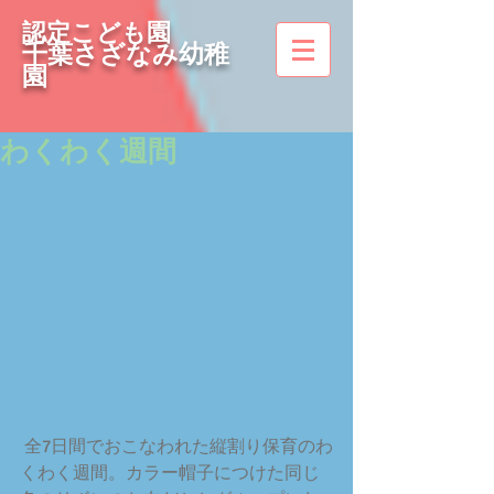
認定こども園
千葉さざなみ幼稚
園
わくわく週間
 全7日間でおこなわれた縦割り保育のわ
くわく週間。カラー帽子につけた同じ