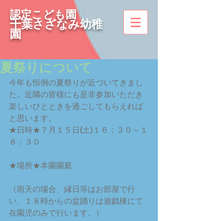
認定こども園
千葉さざなみ幼稚
園
夏祭りについて
今年も恒例の夏祭りが近づいてきまし
た。近隣の皆様にも是非参加いただき
楽しいひとときを過ごしてもらえれば
と思います。
★日時★７月１５日(土)１６：３０～１
８：３０
★場所★本園園庭
（雨天の場合、縁日等はお部屋で行
い、１８時からの盆踊りは遊戯棟にて
在園児のみで行います。）