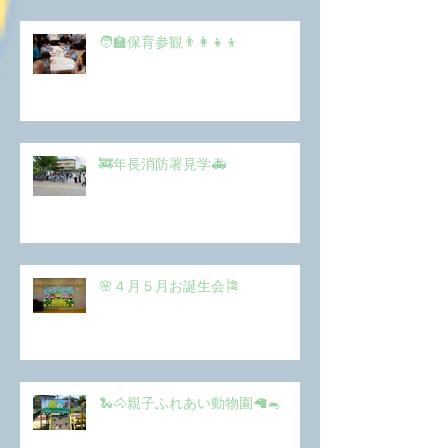
🧑‍🏫保育参観👨‍👩‍👧‍👦
🚒年長消防署見学🚑
🌸４月５月お誕生会🎏
🐍🐴親子ふれあい動物園🦙🐁