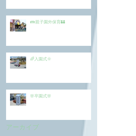
👪親子園外保育🏰
🌈入園式🌞
🌸卒園式🌸
アーカイブ