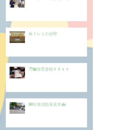
🎤ドレミの会🎼
🧑‍🏫保育参観👨‍👩‍👧‍👦
🚒年長消防署見学🚑