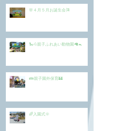
🌸４月５月お誕生会🎏
🐍🐴親子ふれあい動物園🦙🐁
👪親子園外保育🏰
🌈入園式🌞