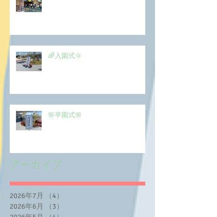
🌈入園式🌞
🌸卒園式🌸
アーカイブ
2026年7月
（4）
4件の記事
2026年6月
（3）
3件の記事