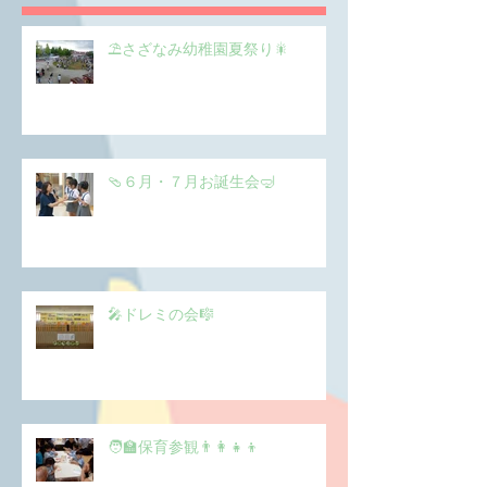
⛱️さざなみ幼稚園夏祭り🎇
🩴６月・７月お誕生会🤿
🎤ドレミの会🎼
🧑‍🏫保育参観👨‍👩‍👧‍👦