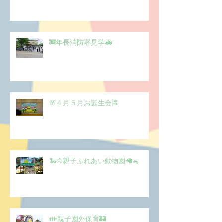
🚒年長消防署見学🚑
🌸４月５月お誕生会🎏
🐍🐴親子ふれあい動物園🦙🐁
👪親子園外保育🏰