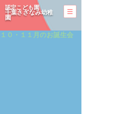
認定こども園
千葉さざなみ幼稚
園
１０・１１月のお誕生会