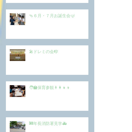
🩴６月・７月お誕生会🤿
🎤ドレミの会🎼
🧑‍🏫保育参観👨‍👩‍👧‍👦
🚒年長消防署見学🚑