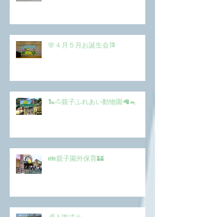
🌸４月５月お誕生会🎏
🐍🐴親子ふれあい動物園🦙🐁
👪親子園外保育🏰