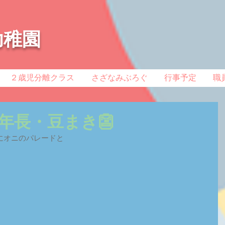
幼稚園
２歳児分離クラス
さざなみぶろぐ
行事予定
職
年長・豆まき👺
にオニのパレードと