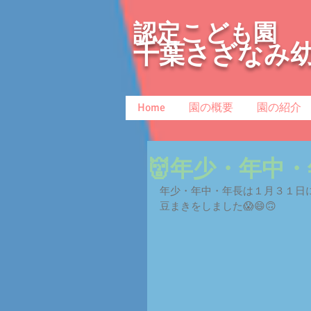
認定こども園
千葉さざなみ
Home
園の概要
園の紹介
👹年少・年中・
年少・年中・年長は１月３１日
豆まきをしました😱😄🙃