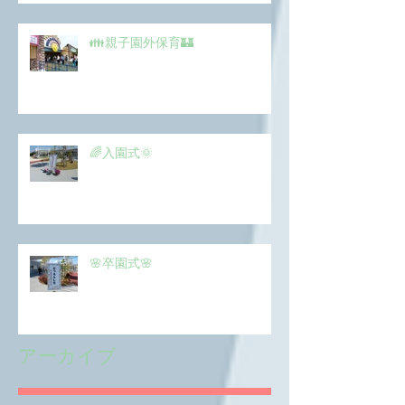
👪親子園外保育🏰
🌈入園式🌞
🌸卒園式🌸
アーカイブ