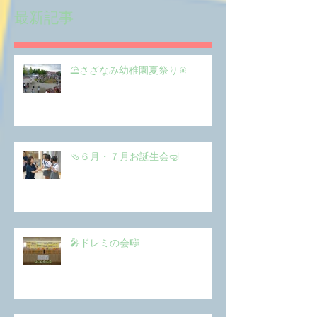
最新記事
⛱️さざなみ幼稚園夏祭り🎇
🩴６月・７月お誕生会🤿
🎤ドレミの会🎼