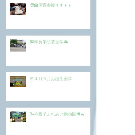
🧑‍🏫保育参観👨‍👩‍👧‍👦
🚒年長消防署見学🚑
🌸４月５月お誕生会🎏
🐍🐴親子ふれあい動物園🦙🐁