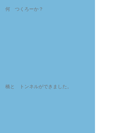
何　つくろーか？
橋と　トンネルができました。