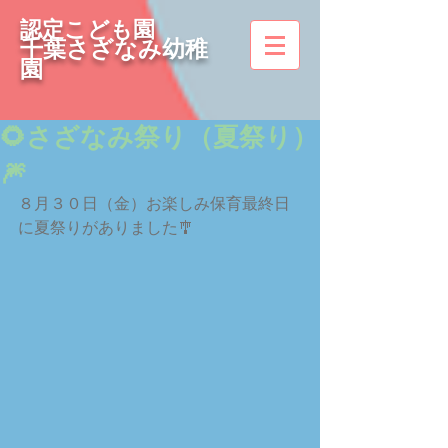
認定こども園
千葉さざなみ幼稚
園
🌻さざなみ祭り（夏祭り）
🎆
８月３０日（金）お楽しみ保育最終日
に夏祭りがありました🎐